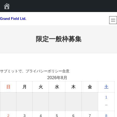
Grand Field Ltd.
内
Grand Field Ltd.
容
を
ス
限定一般枠募集
キ
ッ
プ
サブミットで、プライバシーポリシー合意
2026年8月
日
月
火
水
木
金
土
1
－
2
3
4
5
6
7
8