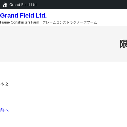
Grand Field Ltd.
内
Grand Field Ltd.
容
Frame Constructers Farm フレームコンストラクターズフーム
を
ス
キ
ッ
プ
本文
前へ