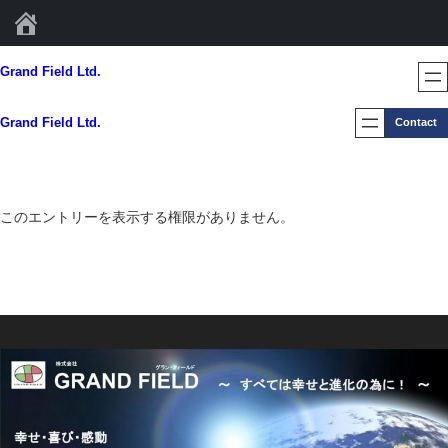
Grand Field Ltd.
内
Grand Field Ltd.
容
を
Grand Field Ltd.
Contact
ス
キ
ッ
プ
このエントリーを表示する権限がありません。